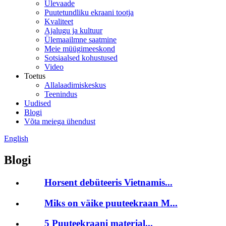
Ülevaade
Puutetundliku ekraani tootja
Kvaliteet
Ajalugu ja kultuur
Ülemaailmne saatmine
Meie müügimeeskond
Sotsiaalsed kohustused
Video
Toetus
Allalaadimiskeskus
Teenindus
Uudised
Blogi
Võta meiega ühendust
English
Blogi
Horsent debüteeris Vietnamis...
Miks on väike puuteekraan M...
5 Puuteekraani materjal...