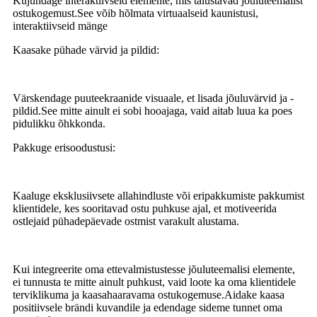
Kujundage interaktiivseid elemente, mis täiustavad jõuluteemalist
ostukogemust.See võib hõlmata virtuaalseid kaunistusi,
interaktiivseid mänge
Kaasake pühade värvid ja pildid:
Värskendage puuteekraanide visuaale, et lisada jõuluvärvid ja -
pildid.See mitte ainult ei sobi hooajaga, vaid aitab luua ka poes
pidulikku õhkkonda.
Pakkuge erisoodustusi:
Kaaluge eksklusiivsete allahindluste või eripakkumiste pakkumist
klientidele, kes sooritavad ostu puhkuse ajal, et motiveerida
ostlejaid pühadepäevade ostmist varakult alustama.
Kui integreerite oma ettevalmistustesse jõuluteemalisi elemente,
ei tunnusta te mitte ainult puhkust, vaid loote ka oma klientidele
terviklikuma ja kaasahaaravama ostukogemuse.Aidake kaasa
positiivsele brändi kuvandile ja edendage sideme tunnet oma