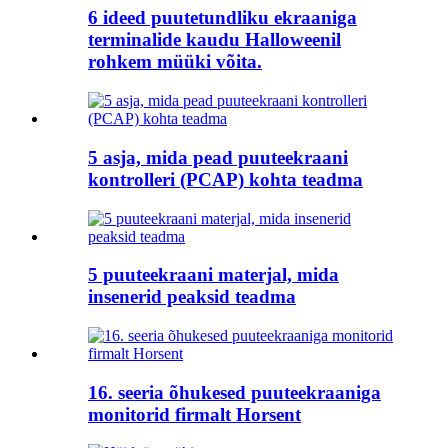
6 ideed puutetundliku ekraaniga
terminalide kaudu Halloweenil
rohkem müüki võita.
5 asja, mida pead puuteekraani
kontrolleri (PCAP) kohta teadma
5 puuteekraani materjal, mida
insenerid peaksid teadma
16. seeria õhukesed puuteekraaniga
monitorid firmalt Horsent