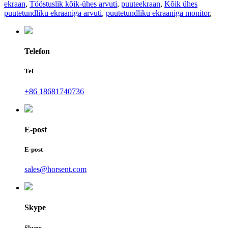
ekraan
,
Tööstuslik kõik-ühes arvuti
,
puuteekraan
,
Kõik ühes
puutetundliku ekraaniga arvuti
,
puutetundliku ekraaniga monitor
,
Telefon
Tel
+86 18681740736
E-post
E-post
sales@horsent.com
Skype
Skype