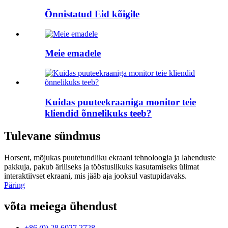
Õnnistatud Eid kõigile
Meie emadele
Kuidas puuteekraaniga monitor teie
kliendid õnnelikuks teeb?
Tulevane sündmus
Horsent, mõjukas puutetundliku ekraani tehnoloogia ja lahenduste
pakkuja, pakub äriliseks ja tööstuslikuks kasutamiseks ülimat
interaktiivset ekraani, mis jääb aja jooksul vastupidavaks.
Päring
võta meiega ühendust
+86 (0) 28 6027 2728