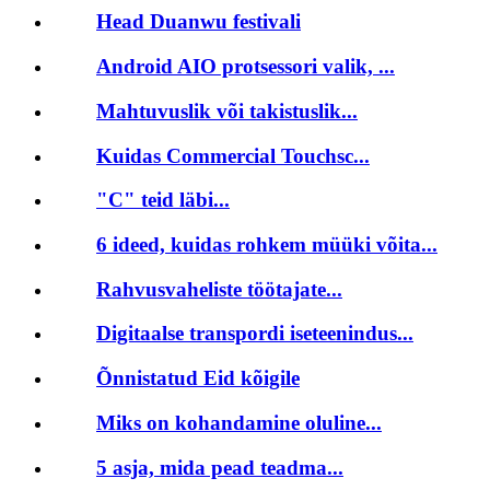
Head Duanwu festivali
Android AIO protsessori valik, ...
Mahtuvuslik või takistuslik...
Kuidas Commercial Touchsc...
"C" teid läbi...
6 ideed, kuidas rohkem müüki võita...
Rahvusvaheliste töötajate...
Digitaalse transpordi iseteenindus...
Õnnistatud Eid kõigile
Miks on kohandamine oluline...
5 asja, mida pead teadma...