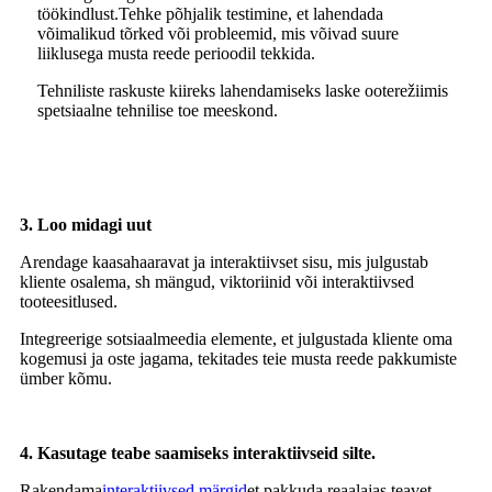
töökindlust.Tehke põhjalik testimine, et lahendada
võimalikud tõrked või probleemid, mis võivad suure
liiklusega musta reede perioodil tekkida.
Tehniliste raskuste kiireks lahendamiseks laske ooterežiimis
spetsiaalne tehnilise toe meeskond.
3. Loo midagi uut
Arendage kaasahaaravat ja interaktiivset sisu, mis julgustab
kliente osalema, sh mängud, viktoriinid või interaktiivsed
tooteesitlused.
Integreerige sotsiaalmeedia elemente, et julgustada kliente oma
kogemusi ja oste jagama, tekitades teie musta reede pakkumiste
ümber kõmu.
4. Kasutage teabe saamiseks interaktiivseid silte.
Rakendama
interaktiivsed märgid
et pakkuda reaalajas teavet