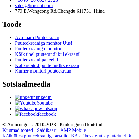
sales@horsent.com
779 E.Wangcong Rd.Chengdu.611731, Hiina.
Toode
Ava raam Puuteekraan
Puuteekraaniga monitor Uus!
Puuteekraaniga monitor
Kõik ühel puutetundlikul ekraanil
Puuteekraani paneelid
Kohandatud puutetundlik ekraan
Kumer monitori puuteekraan
Sotsiaalmeedia
linkedin
Youtube
whatsapp
facebook
© Autoriõigus - 2010-2023 : Kõik õigused kaitstud.
Kuumad tooted
-
Saidikaart
-
AMP Mobile
Kõik ühes puuteekraaniga arvutid
,
Kõik ühes arvutis puutetundlik