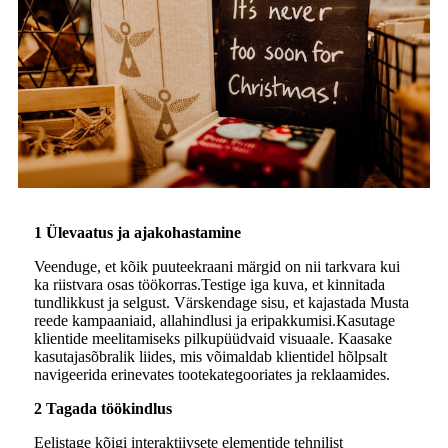
1 Ülevaatus ja ajakohastamine
Veenduge, et kõik puuteekraani märgid on nii tarkvara kui
ka riistvara osas töökorras.Testige iga kuva, et kinnitada
tundlikkust ja selgust. Värskendage sisu, et kajastada Musta
reede kampaaniaid, allahindlusi ja eripakkumisi.Kasutage
klientide meelitamiseks pilkupüüdvaid visuaale. Kaasake
kasutajasõbralik liides, mis võimaldab klientidel hõlpsalt
navigeerida erinevates tootekategooriates ja reklaamides.
2 Tagada töökindlus
Eelistage kõigi interaktiivsete elementide tehnilist