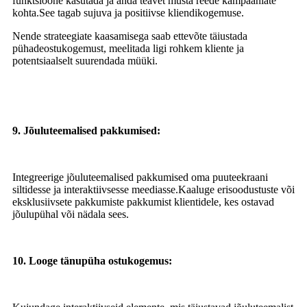
funktsioone kasutada ja anda teavet musta reede kampaaniate
kohta.See tagab sujuva ja positiivse kliendikogemuse.
Nende strateegiate kaasamisega saab ettevõte täiustada
pühadeostukogemust, meelitada ligi rohkem kliente ja
potentsiaalselt suurendada müüki.
9. Jõuluteemalised pakkumised:
Integreerige jõuluteemalised pakkumised oma puuteekraani
siltidesse ja interaktiivsesse meediasse.Kaaluge erisoodustuste või
eksklusiivsete pakkumiste pakkumist klientidele, kes ostavad
jõulupühal või nädala sees.
10. Looge tänupüha ostukogemus: