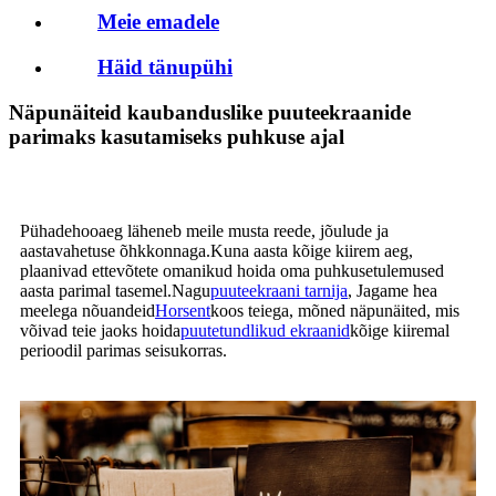
Meie emadele
Häid tänupühi
Näpunäiteid kaubanduslike puuteekraanide
parimaks kasutamiseks puhkuse ajal
Pühadehooaeg läheneb meile musta reede, jõulude ja
aastavahetuse õhkkonnaga.Kuna aasta kõige kiirem aeg,
plaanivad ettevõtete omanikud hoida oma puhkusetulemused
aasta parimal tasemel.Nagu
puuteekraani tarnija
, Jagame hea
meelega nõuandeid
Horsent
koos teiega, mõned näpunäited, mis
võivad teie jaoks hoida
puutetundlikud ekraanid
kõige kiiremal
perioodil parimas seisukorras.