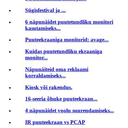
Sügisfestival ja ...
6 näpunäidet puutetundliku monitori
kasutamiseks...
Puuteekraaniga monitorid: avage...
Kuidas puutetundliku ekraaniga
monitor...
Näpunäiteid oma reklaami
korraldamiseks...
Kiosk või rakendus.
16-seeria õhuke puuteekraan...
4 näpunäidet voolu suurendamiseks...
IR puuteekraan vs PCAP