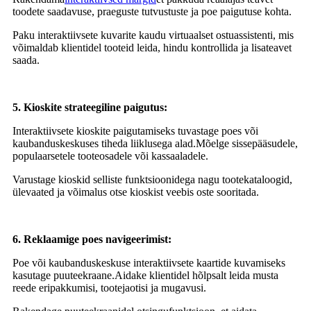
toodete saadavuse, praeguste tutvustuste ja poe paigutuse kohta.
Paku interaktiivsete kuvarite kaudu virtuaalset ostuassistenti, mis
võimaldab klientidel tooteid leida, hindu kontrollida ja lisateavet
saada.
5. Kioskite strateegiline paigutus:
Interaktiivsete kioskite paigutamiseks tuvastage poes või
kaubanduskeskuses tiheda liiklusega alad.Mõelge sissepääsudele,
populaarsetele tooteosadele või kassaaladele.
Varustage kioskid selliste funktsioonidega nagu tootekataloogid,
ülevaated ja võimalus otse kioskist veebis oste sooritada.
6. Reklaamige poes navigeerimist:
Poe või kaubanduskeskuse interaktiivsete kaartide kuvamiseks
kasutage puuteekraane.Aidake klientidel hõlpsalt leida musta
reede eripakkumisi, tootejaotisi ja mugavusi.