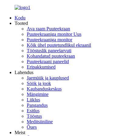
Kodu
Tooted
Ava raam Puuteekraan
Puuteekraaniga monitor Uus
Puuteekraaniga monitor
Kõik ühel puutetundlikul ekraanil
Tööstuslik paneelarvuti
Kohandatud puuteekraan
Puuteekraani paneelid
Eripakkumised
Lahendus
Jaemüük ja kauplused
Söök ja jook
Kaubanduskeskus
Mängimine
Liiklus
Pangandus
Esitlus
Tööstus
Meditsiiniline
Õues
Meist