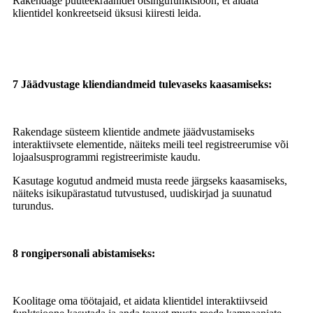
Rakendage puuteekraanidel otsingufunktsioon, et aidata
klientidel konkreetseid üksusi kiiresti leida.
7 Jäädvustage kliendiandmeid tulevaseks kaasamiseks:
Rakendage süsteem klientide andmete jäädvustamiseks
interaktiivsete elementide, näiteks meili teel registreerumise või
lojaalsusprogrammi registreerimiste kaudu.
Kasutage kogutud andmeid musta reede järgseks kaasamiseks,
näiteks isikupärastatud tutvustused, uudiskirjad ja suunatud
turundus.
8 rongipersonali abistamiseks:
Koolitage oma töötajaid, et aidata klientidel interaktiivseid