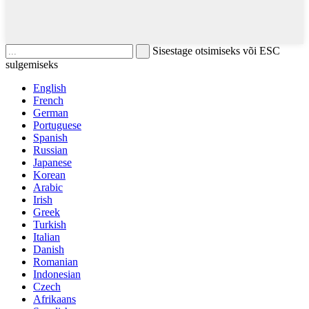
Sisestage otsimiseks või ESC
sulgemiseks
English
French
German
Portuguese
Spanish
Russian
Japanese
Korean
Arabic
Irish
Greek
Turkish
Italian
Danish
Romanian
Indonesian
Czech
Afrikaans