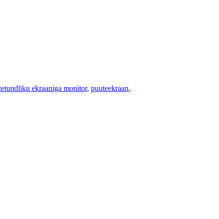
tetundliku ekraaniga monitor
,
puuteekraan
,