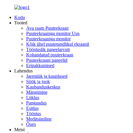
Kodu
Tooted
Ava raam Puuteekraan
Puuteekraaniga monitor Uus
Puuteekraaniga monitor
Kõik ühel puutetundlikul ekraanil
Tööstuslik paneelarvuti
Kohandatud puuteekraan
Puuteekraani paneelid
Eripakkumised
Lahendus
Jaemüük ja kauplused
Söök ja jook
Kaubanduskeskus
Mängimine
Liiklus
Pangandus
Esitlus
Tööstus
Meditsiiniline
Õues
Meist