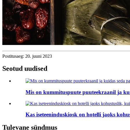
Postitusaeg: 20. juuni 2023
Seotud uudised
Mis on kummituspuute puuteekraanil ja ku
Kas iseteeninduskiosk on hotelli jaoks kohus
Tulevane sündmus