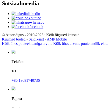
Sotsiaalmeedia
linkedin
Youtube
whatsapp
facebook
© Autoriõigus - 2010-2023 : Kõik õigused kaitstud.
Kuumad tooted
-
Saidikaart
-
AMP Mobile
Kõik ühes puuteekraaniga arvuti
,
Kõik ühes arvutis puutetundlik ekr
Telefon
Tel
+86 18681740736
E-post