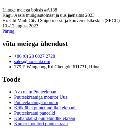
Liituge meiega boksis #A138
Kagu-Aasia müügiautomaat ja uus jaenäitus 2023
Ho Chi Minh City l Saigo messi- ja konverentsikeskus (SECC)
10.-12.august 2023
Päring
võta meiega ühendust
+86 (0) 28 6027 2728
sales@horsent.com
779 E.Wangcong Rd.Chengdu.611731, Hiina.
Toode
Ava raam Puuteekraan
Puuteekraaniga monitor Uus!
Puuteekraaniga monitor
Kõik ühel puutetundlikul ekraanil
Puuteekraani paneelid
Kohandatud puutetundlik ekraan
Kumer monitori puuteekraan