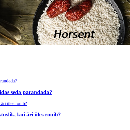
idas seda parandada?
tuslik, kui äri üles ronib?