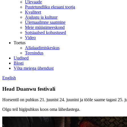
Ülevaade
Puutetundliku ekraani tootja
Kvaliteet
Ajalugu ja kultuur
Ülemaailmne saatmine
Meie müügimeeskond
Sotsiaalsed kohustused
Video
Toetus
Allalaadimiskeskus
Teenindus
Uudised
Blogi
Võta meiega ühendust
English
Head Duanwu festivali
Horsentil on puhkus 21. juunist 24. juunini ja tööle saame tagasi 25. j
Olgu teil higipuhkus koos oma lähedastega.