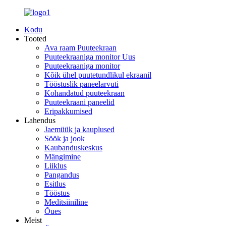
Kodu
Tooted
Ava raam Puuteekraan
Puuteekraaniga monitor Uus
Puuteekraaniga monitor
Kõik ühel puutetundlikul ekraanil
Tööstuslik paneelarvuti
Kohandatud puuteekraan
Puuteekraani paneelid
Eripakkumised
Lahendus
Jaemüük ja kauplused
Söök ja jook
Kaubanduskeskus
Mängimine
Liiklus
Pangandus
Esitlus
Tööstus
Meditsiiniline
Õues
Meist