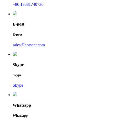
+86 18681740736
E-post
E-post
sales@horsent.com
Skype
Skype
Skype
Whatsapp
Whatsapp