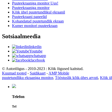
Puuteekraaniga monitor Uus!
Puuteekraaniga monitor
Kõik ühel puutetundlikul ekraanil
Puuteekraani paneelid
Kohandatud puutetundlik ekraan
Kumer monitori puuteekraan
Sotsiaalmeedia
linkedin
Youtube
whatsapp
facebook
© Autoriõigus - 2010-2023 : Kõik õigused kaitstud.
Kuumad tooted
-
Saidikaart
-
AMP Mobile
puutetundliku ekraaniga monitor
,
Tööstuslik kõik-ühes arvuti
,
Kõik üh
Telefon
Tel