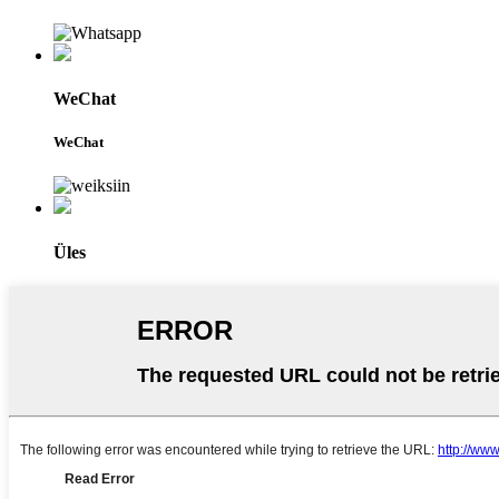
WeChat
WeChat
Üles