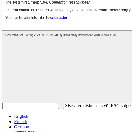
Sisestage otsimiseks või ESC sulge
English
French
German