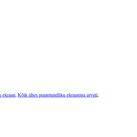
k ekraan
,
Kõik ühes puutetundliku ekraaniga arvuti
,