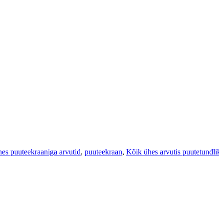
es puuteekraaniga arvutid
,
puuteekraan
,
Kõik ühes arvutis puutetundli