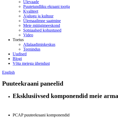
Ülevaade
Puutetundliku ekraani tootja
Kvaliteet
Ajalugu ja kultuur
Ülemaailmne saatmine
Meie müügimeeskond
Sotsiaalsed kohustused
Video
Toetus
Allalaadimiskeskus
Teenindus
Uudised
Blogi
Võta meiega ühendust
English
Puuteekraani paneelid
Eksklusiivsed komponendid meie armas
PCAP puuteekraani komponendid