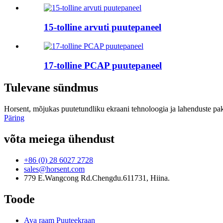
15-tolline arvuti puutepaneel
17-tolline PCAP puutepaneel
Tulevane sündmus
Horsent, mõjukas puutetundliku ekraani tehnoloogia ja lahenduste pakku
Päring
võta meiega ühendust
+86 (0) 28 6027 2728
sales@horsent.com
779 E.Wangcong Rd.Chengdu.611731, Hiina.
Toode
Ava raam Puuteekraan