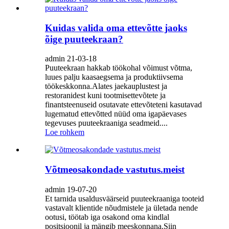
Kuidas valida oma ettevõtte jaoks
õige puuteekraan?
admin 21-03-18
Puuteekraan hakkab töökohal võimust võtma,
luues palju kaasaegsema ja produktiivsema
töökeskkonna.Alates jaekauplustest ja
restoranidest kuni tootmisettevõtete ja
finantsteenuseid osutavate ettevõteteni kasutavad
lugematud ettevõtted nüüd oma igapäevases
tegevuses puuteekraaniga seadmeid....
Loe rohkem
Võtmeosakondade vastutus.meist
admin 19-07-20
Et tarnida usaldusväärseid puuteekraaniga tooteid
vastavalt klientide nõudmistele ja ületada nende
ootusi, töötab iga osakond oma kindlal
positsioonil ja mängib meeskonnana.Siin