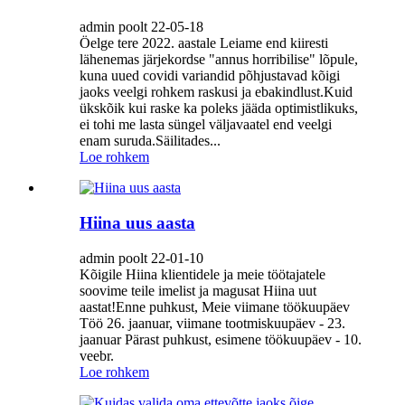
admin poolt 22-05-18
Öelge tere 2022. aastale Leiame end kiiresti
lähenemas järjekordse "annus horribilise" lõpule,
kuna uued covidi variandid põhjustavad kõigi
jaoks veelgi rohkem raskusi ja ebakindlust.Kuid
ükskõik kui raske ka poleks jääda optimistlikuks,
ei tohi me lasta süngel väljavaatel end veelgi
enam suruda.Säilitades...
Loe rohkem
Hiina uus aasta
admin poolt 22-01-10
Kõigile Hiina klientidele ja meie töötajatele
soovime teile imelist ja magusat Hiina uut
aastat!Enne puhkust, Meie viimane töökuupäev
Töö 26. jaanuar, viimane tootmiskuupäev - 23.
jaanuar Pärast puhkust, esimene töökuupäev - 10.
veebr.
Loe rohkem