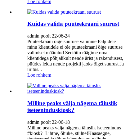
Loe rohkem
Kuidas valida puuteekraani suurust
admin poolt 22-06-24
Puuteekraani õige suuruse valimine Paljudele
minu klientidele ei ole puuteekraani õige suuruse
valimisel määratud.Seetõttu räägime oma
klientidega põhjalikult nende ärist ja rakendusest,
püüdes leida nende projekti jaoks õiget suurust.Ja
üritus...
Loe rohkem
Milline peaks välja nägema täiuslik
iseteeninduskiosk?
admin poolt 22-06-18
Milline peaks välja nägema täiuslik iseteenindus
#kiosk?- Lihtne, õhuke, stiilne!Kaasaegne,
tipptasemel ja tõhus lahendus on paljude