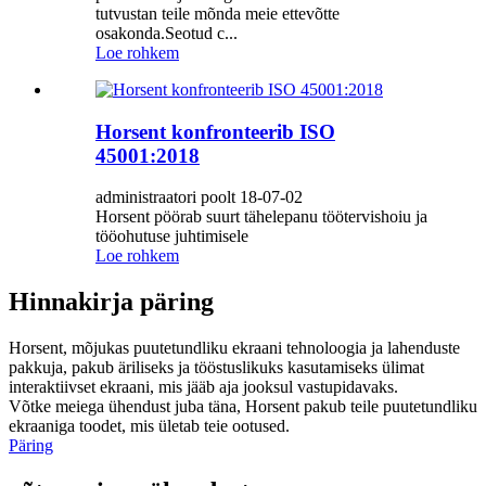
tutvustan teile mõnda meie ettevõtte
osakonda.Seotud c...
Loe rohkem
Horsent konfronteerib ISO
45001:2018
administraatori poolt 18-07-02
Horsent pöörab suurt tähelepanu töötervishoiu ja
tööohutuse juhtimisele
Loe rohkem
Hinnakirja päring
Horsent, mõjukas puutetundliku ekraani tehnoloogia ja lahenduste
pakkuja, pakub äriliseks ja tööstuslikuks kasutamiseks ülimat
interaktiivset ekraani, mis jääb aja jooksul vastupidavaks.
Võtke meiega ühendust juba täna, Horsent pakub teile puutetundliku
ekraaniga toodet, mis ületab teie ootused.
Päring