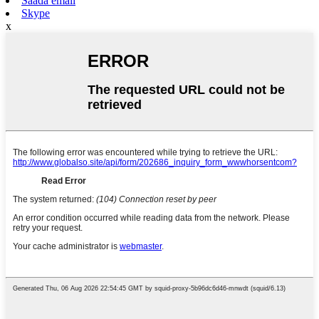
Saada email
Skype
x