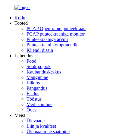
Kodu
Tooted
PCAP Openframe puuteekraan
PCAP puuteekraaniga monitor
Puuteekraaniga arvuti
Puuteekraani komponendid
Kliendi disain
Lahendus
Pood
Söök ja jook
Kaubanduskeskus
Mängimine
Liiklus
Pangandus
Esitlus
Tööstus
Meditsiiniline
Õues
Meist
Ülevaade
Liin ja kvaliteet
Ülemaailmne saatmine