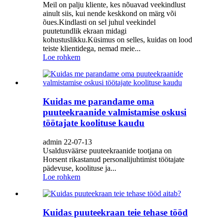
Meil on palju kliente, kes nõuavad veekindlust
ainult siis, kui nende keskkond on märg või
õues.Kindlasti on sel juhul veekindel
puutetundlik ekraan midagi
kohustuslikku.Küsimus on selles, kuidas on lood
teiste klientidega, nemad meie...
Loe rohkem
Kuidas me parandame oma
puuteekraanide valmistamise oskusi
töötajate koolituse kaudu
admin 22-07-13
Usaldusväärse puuteekraanide tootjana on
Horsent rikastanud personalijuhtimist töötajate
pädevuse, koolituse ja...
Loe rohkem
Kuidas puuteekraan teie tehase tööd