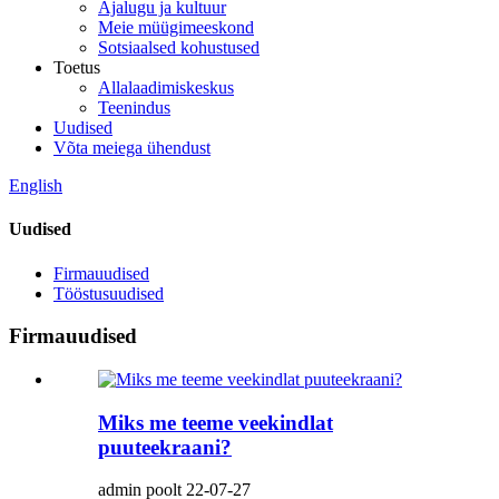
Ajalugu ja kultuur
Meie müügimeeskond
Sotsiaalsed kohustused
Toetus
Allalaadimiskeskus
Teenindus
Uudised
Võta meiega ühendust
English
Uudised
Firmauudised
Tööstusuudised
Firmauudised
Miks me teeme veekindlat
puuteekraani?
admin poolt 22-07-27