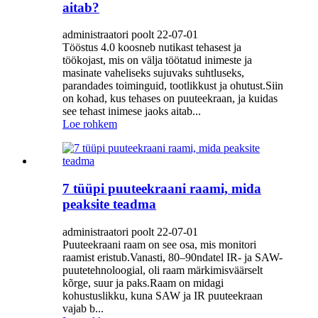
aitab?
administraatori poolt 22-07-01
Tööstus 4.0 koosneb nutikast tehasest ja
töökojast, mis on välja töötatud inimeste ja
masinate vaheliseks sujuvaks suhtluseks,
parandades toiminguid, tootlikkust ja ohutust.Siin
on kohad, kus tehases on puuteekraan, ja kuidas
see tehast inimese jaoks aitab...
Loe rohkem
7 tüüpi puuteekraani raami, mida
peaksite teadma
administraatori poolt 22-07-01
Puuteekraani raam on see osa, mis monitori
raamist eristub.Vanasti, 80–90ndatel IR- ja SAW-
puutetehnoloogial, oli raam märkimisväärselt
kõrge, suur ja paks.Raam on midagi
kohustuslikku, kuna SAW ja IR puuteekraan
vajab b...