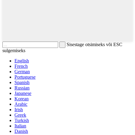
Sisestage otsimiseks või ESC
sulgemiseks
English
French
German
Portuguese
Spanish
Russian
Japanese
Korean
Arabic
Irish
Greek
Turkish
Italian
Danish