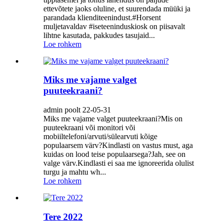
ettevõtete jaoks oluline, et suurendada müüki ja
parandada klienditeenindust.#Horsent
muljetavaldav #iseteeninduskiosk on piisavalt
lihtne kasutada, pakkudes tasujaid...
Loe rohkem
Miks me vajame valget
puuteekraani?
admin poolt 22-05-31
Miks me vajame valget puuteekraani?Mis on
puuteekraani või monitori või
mobiiltelefoni/arvuti/sülearvuti kõige
populaarsem värv?Kindlasti on vastus must, aga
kuidas on lood teise populaarsega?Jah, see on
valge värv.Kindlasti ei saa me ignoreerida olulist
turgu ja mahtu wh...
Loe rohkem
Tere 2022