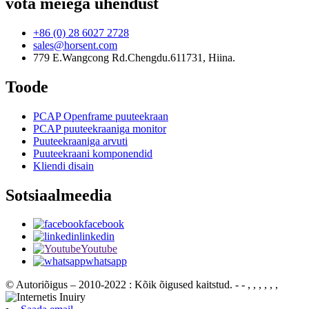
võta meiega ühendust
+86 (0) 28 6027 2728
sales@horsent.com
779 E.Wangcong Rd.Chengdu.611731, Hiina.
Toode
PCAP Openframe puuteekraan
PCAP puuteekraaniga monitor
Puuteekraaniga arvuti
Puuteekraani komponendid
Kliendi disain
Sotsiaalmeedia
facebook
linkedin
Youtube
whatsapp
© Autoriõigus – 2010-2022 : Kõik õigused kaitstud.
- - , , , , , ,