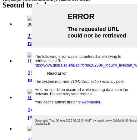
Seotud tooted
21,5-tolline klassikaline avatud
raamiga puuteekraan H2212P
15-tolline puutetundliku ekraaniga
monitor H1512P
14-tolline PCAP avatud raami
puuteekraan H1412P