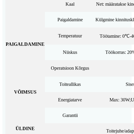
Kaal
Net: määratakse kin
Paigaldamine
Külgmine kinnitus
Temperatuur
Töötamine: 0℃-
PAIGALDAMINE
Niiskus
Töökorras: 20
Operatsioon Kõrgus
Toiteallikas
Sis
VÕIMSUS
Energiatarve
Max: 30W;Un
Garantii
ÜLDINE
Toitejuhe/ada