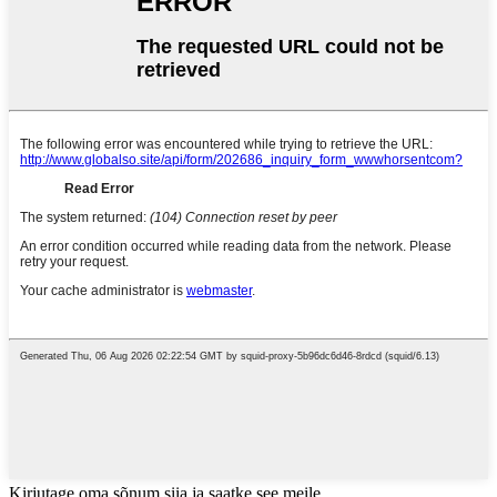
Kirjutage oma sõnum siia ja saatke see meile