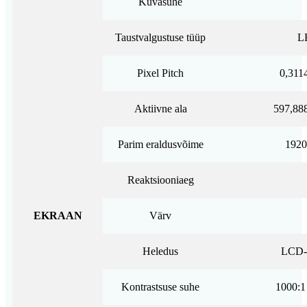
Kuvasuhe
Taustvalgustuse tüüp
L
Pixel Pitch
0,311
Aktiivne ala
597,88
Parim eraldusvõime
1920
Reaktsiooniaeg
EKRAAN
Värv
Heledus
LCD-p
Kontrastsuse suhe
1000:1 