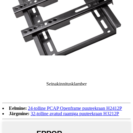
Seinakinnitusklamber
Eelmine:
24-tolline PCAP Openframe puuteekraan H2412P
Järgmine:
32-tolline avatud raamiga puuteekraan H3212P