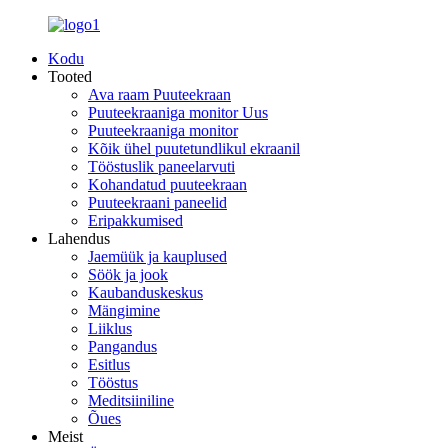
Kodu
Tooted
Ava raam Puuteekraan
Puuteekraaniga monitor Uus
Puuteekraaniga monitor
Kõik ühel puutetundlikul ekraanil
Tööstuslik paneelarvuti
Kohandatud puuteekraan
Puuteekraani paneelid
Eripakkumised
Lahendus
Jaemüük ja kauplused
Söök ja jook
Kaubanduskeskus
Mängimine
Liiklus
Pangandus
Esitlus
Tööstus
Meditsiiniline
Õues
Meist