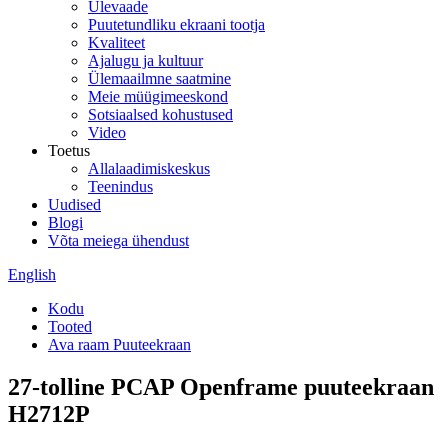
Ülevaade
Puutetundliku ekraani tootja
Kvaliteet
Ajalugu ja kultuur
Ülemaailmne saatmine
Meie müügimeeskond
Sotsiaalsed kohustused
Video
Toetus
Allalaadimiskeskus
Teenindus
Uudised
Blogi
Võta meiega ühendust
English
Kodu
Tooted
Ava raam Puuteekraan
27-tolline PCAP Openframe puuteekraan
H2712P