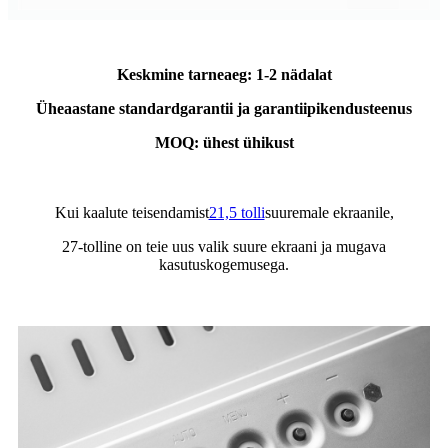
Keskmine tarneaeg: 1-2 nädalat
Üheaastane standardgarantii ja garantiipikendusteenus
MOQ: ühest ühikust
Kui kaalute teisendamist
21,5 tolli
suuremale ekraanile,
27-tolline on teie uus valik suure ekraani ja mugava
kasutuskogemusega.