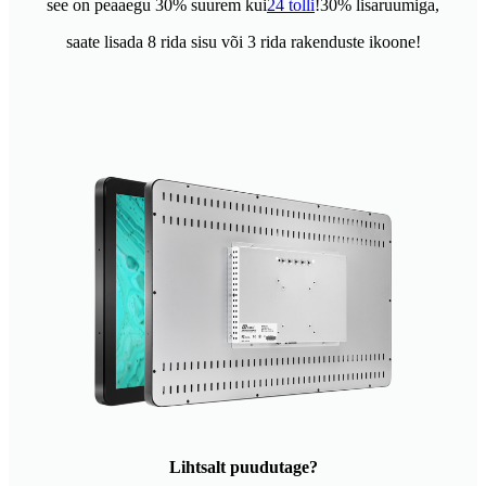
see on peaaegu 30% suurem kui
24 tolli
!30% lisaruumiga,
saate lisada 8 rida sisu või 3 rida rakenduste ikoone!
Lihtsalt puudutage?