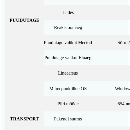
Liides
PUUDUTAGE
Reaktsiooniaeg
Puudutage valikut Meetod
Sõrm /
Puudutage valikut Eluaeg
Lineaarsus
Mitmepunktiline OS
Windows
Piiri mõõde
654m
TRANSPORT
Pakendi suurus