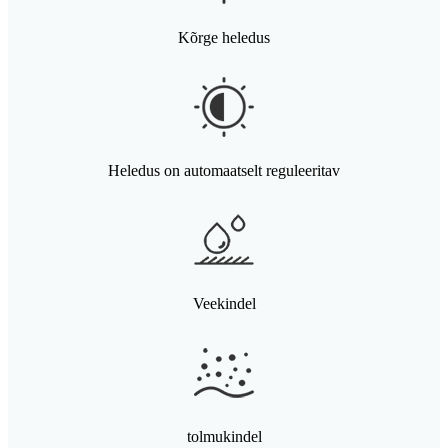
Kõrge heledus
Heledus on automaatselt reguleeritav
Veekindel
tolmukindel