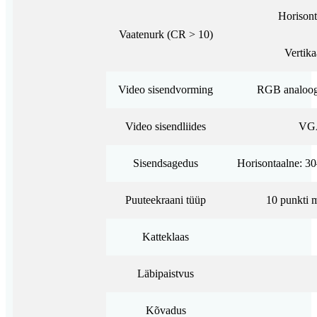
Horisont
Vaatenurk (CR > 10)
Vertika
Video sisendvorming
RGB analoogsi
Video sisendliides
VGA
Sisendsagedus
Horisontaalne: 3
Puuteekraani tüüp
10 punkti 
Katteklaas
Läbipaistvus
Kõvadus